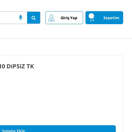
Giriş Yap
Sepetim
AMPUL 57 LED 12V CANBUS TURUNCU T10 DiPSiZ TK
Sepete Ekle