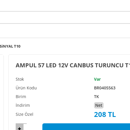
SiNYAL T10
Var
BR0405563
TK
Net
208 TL