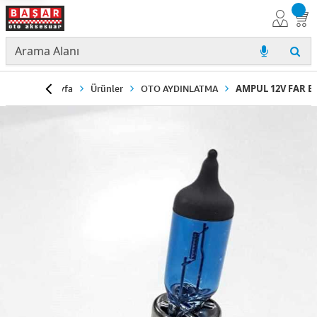
Anasayfa
Ürünler
OTO AYDINLATMA
AMPUL 12V FAR BE