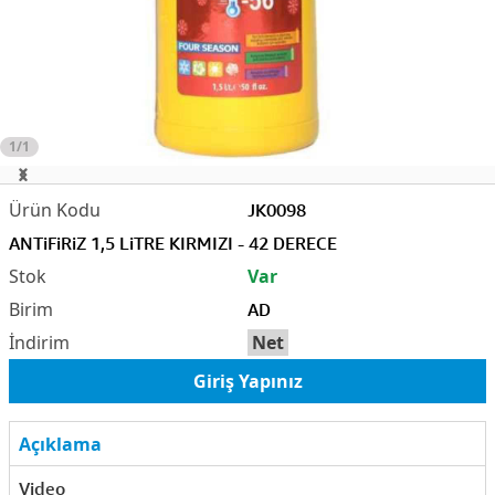
1/1
JK0098
ANTiFiRiZ 1,5 LiTRE KIRMIZI - 42 DERECE
Var
AD
Net
Giriş Yapınız
Açıklama
Video