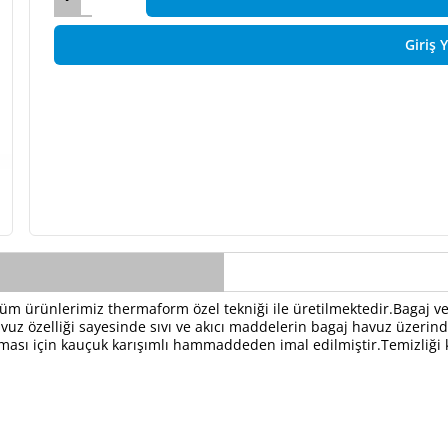
Giriş 
Tüm ürünlerimiz thermaform özel tekniği ile üretilmektedir.Bagaj ve
z özelliği sayesinde sıvı ve akıcı maddelerin bagaj havuz üzerinde
lması için kauçuk karışımlı hammaddeden imal edilmiştir.Temizliği 