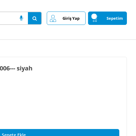
Giriş Yap
Sepetim
BAGAJ HAVUZU HYUNDAI ACCENT ERA 2006--- siyah
Sepete Ekle