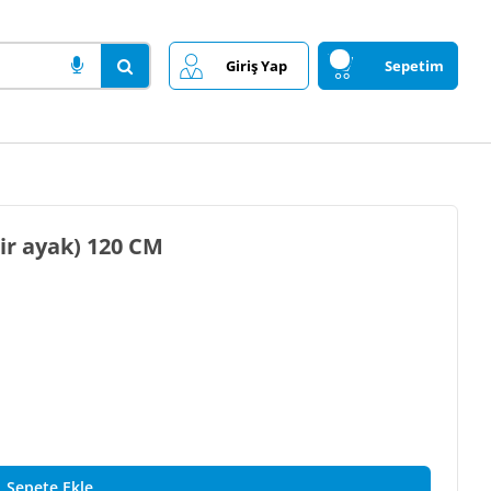
Giriş Yap
Sepetim
1 (8 adet demir ayak) 120 CM
Sepete Ekle