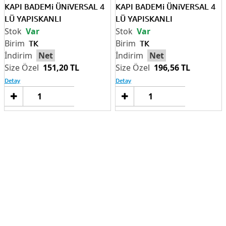
KAPI BADEMi ÜNiVERSAL 4
KAPI BADEMi ÜNiVERSAL 4
LÜ YAPISKANLI
LÜ YAPISKANLI
Var
Var
TK
TK
Net
Net
151,20 TL
196,56 TL
Detay
Detay
Sepete
Sep
Ekle
Ek