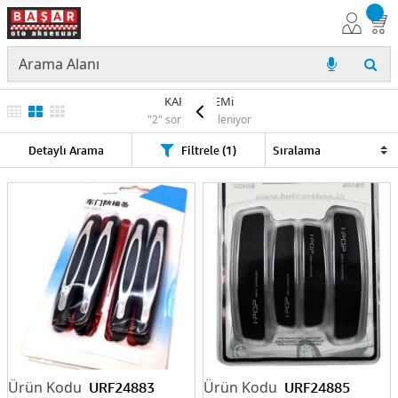
KAPI BADEMi
"2" sonuç listeleniyor
Detaylı Arama
Filtrele (1)
URF24883
URF24885