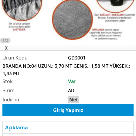
1/2
GD3001
BRANDA NO:04 UZUN.: 3,70 MT GENiS.: 1,58 MT YÜKSEK.:
1,43 MT
Var
AD
Net
Giriş Yapınız
Açıklama