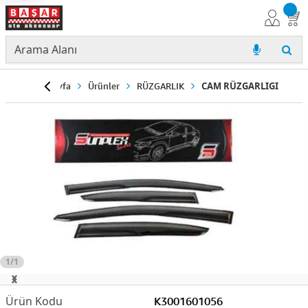
Anasayfa
Ürünler
RÜZGARLIK
CAM RÜZGARLIGI
1/1
K3001601056