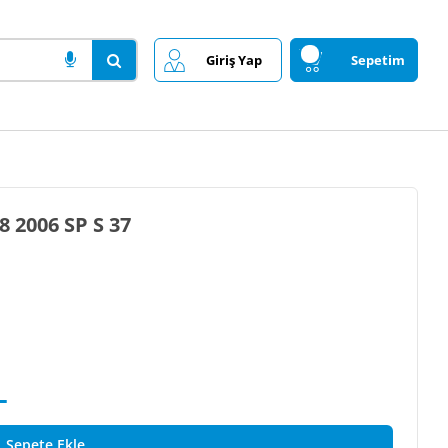
Giriş Yap
Sepetim
2006 SP S 37
L
Sepete Ekle