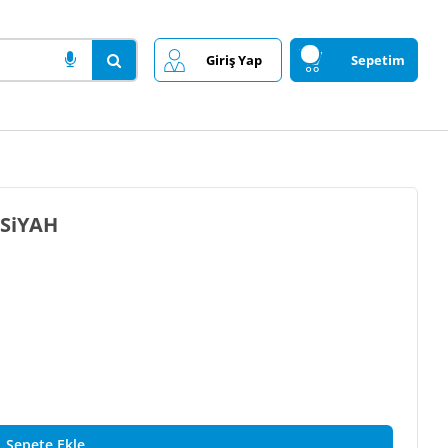
Giriş Yap
Sepetim
 SiYAH
Sepete Ekle