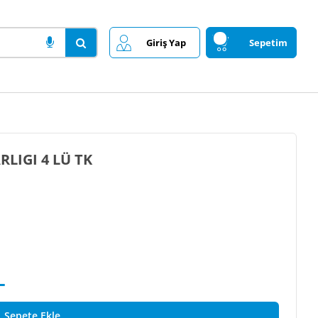
Giriş Yap
Sepetim
 RÜZGARLIGI 4 LÜ TK
L
Sepete Ekle