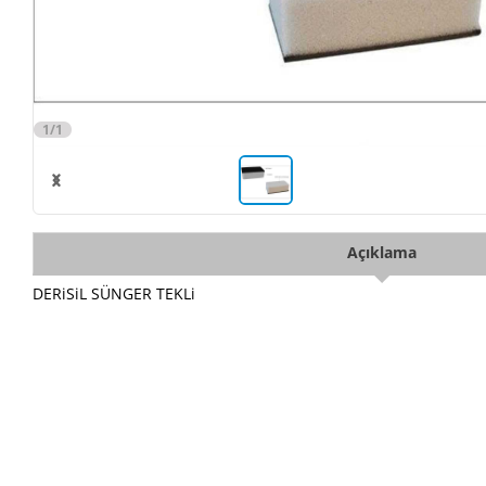
1/1
Açıklama
DERiSiL SÜNGER TEKLi