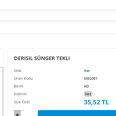
DERiSiL SÜNGER TEKLi
Var
SNG001
AD
Net
35,52 TL