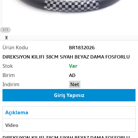
1/1
BR1832026
DiREKSiYON KILIFI 38CM SiYAH BEYAZ DAMA FOSFORLU
Var
AD
Net
Giriş Yapınız
Açıklama
Video
DiREKSiYON KILIFI 38CM SiYAH BEYAZ DAMA FOSFORLU