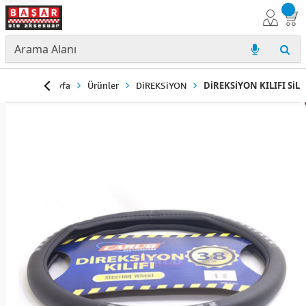
Anasayfa
Ürünler
DiREKSiYON
DiREKSiYON KILIFI SiL