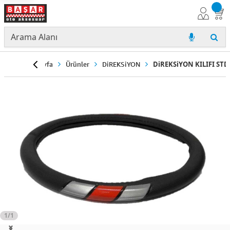
Anasayfa
Ürünler
DiREKSiYON
DiREKSiYON KILIFI STD
1/1