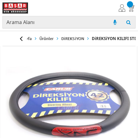
Anasayfa
Ürünler
DiREKSiYON
DiREKSiYON KILIFI STD