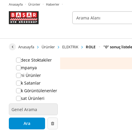
Anasayfa
Ürünler
Haberler
Anasayfa
Ürünler
ELEKTRiK
ROLE
"0" sonuç listel
Sadece Stoktakiler
Kampanya
Yeni Ürünler
Çok Satanlar
Çok Görüntülenenler
Fırsat Ürünleri
Ara