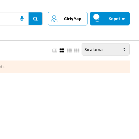
Giriş Yap
Sepetim
dı.