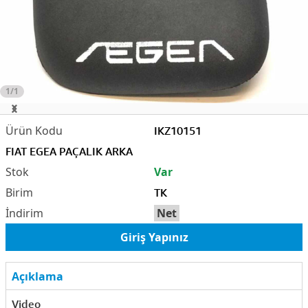
1/1
IKZ10151
FIAT EGEA PAÇALIK ARKA
Var
TK
Net
Giriş Yapınız
Açıklama
Video