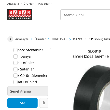
Anasayfa
Ürünler
Haberler
Anasayfa
Ürünler
HIRDAVAT
BANT
"1" sonuç list
Sadece Stoktakiler
GLOB19
Kampanya
SiYAH iZOLE BANT 1
Yeni Ürünler
Çok Satanlar
Çok Görüntülenenler
Fırsat Ürünleri
Ara