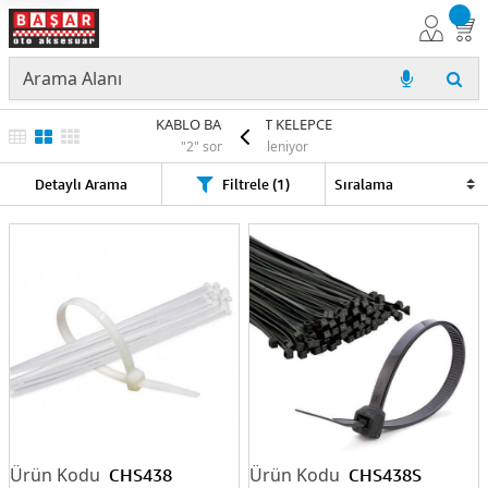
KABLO BAGI -ÇIRT KELEPCE
"2" sonuç listeleniyor
Detaylı Arama
Filtrele (1)
CHS438
CHS438S