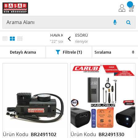
HAVA KOMPRESÖRÜ
"22" sonuç listeleniyor
Detaylı Arama
Filtrele (1)
BR2491102
BR2491330