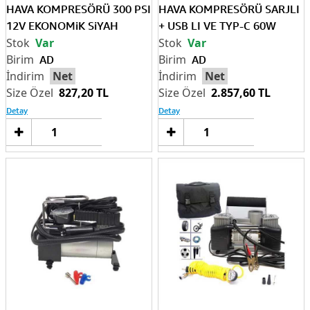
HAVA KOMPRESÖRÜ 300 PSI
HAVA KOMPRESÖRÜ SARJLI
12V EKONOMiK SiYAH
+ USB LI VE TYP-C 60W
Var
Var
AD
AD
Net
Net
827,20 TL
2.857,60 TL
Detay
Detay
Sepete
Sep
Ekle
Ek