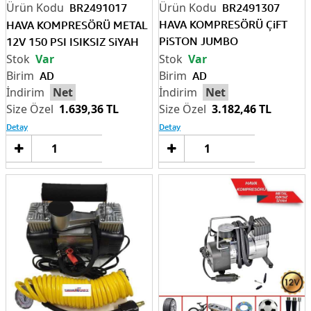
BR2491017
BR2491307
HAVA KOMPRESÖRÜ ÇiFT
HAVA KOMPRESÖRÜ METAL
PiSTON JUMBO
12V 150 PSI ISIKSIZ SiYAH
PROFESYONEL ÇANTALI
Var
Var
AD
AD
Net
Net
1.639,36 TL
3.182,46 TL
Detay
Detay
Sepete
Sep
Ekle
Ek