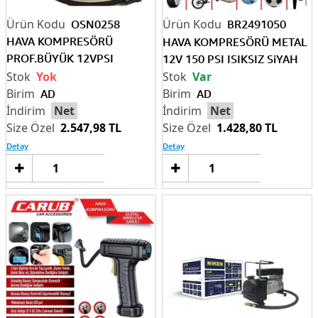
OSN0258
BR2491050
HAVA KOMPRESÖRÜ
HAVA KOMPRESÖRÜ METAL
PROF.BÜYÜK 12VPSI
12V 150 PSI ISIKSIZ SiYAH
ÇANTALI MASALI LV
Yok
Var
AD
AD
Net
Net
2.547,98 TL
1.428,80 TL
Detay
Detay
Sepete
Sep
Ekle
Ek