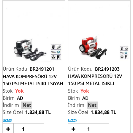
BR2491201
BR2491203
HAVA KOMPRESÖRÜ 12V
HAVA KOMPRESÖRÜ 12V
150 PSI METAL ISIKLI
150 PSI METAL ISIKLI SiYAH
KIRMIZI
Yok
Yok
AD
AD
Net
Net
1.834,88 TL
1.834,88 TL
Detay
Detay
Sepete
Sep
Ekle
Ek