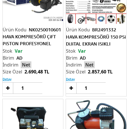
NK0250010601
BR2491332
HAVA KOMPRESÖRÜ ÇiFT
HAVA KOMPRESÖRÜ 150 PSi
PiSTON PROFESYONEL
DiJiTAL EKRAN ISIKLI
ÇANTALI
Var
Var
AD
AD
Net
Net
2.690,48 TL
2.857,60 TL
Detay
Detay
Sepete
Sep
Ekle
Ek