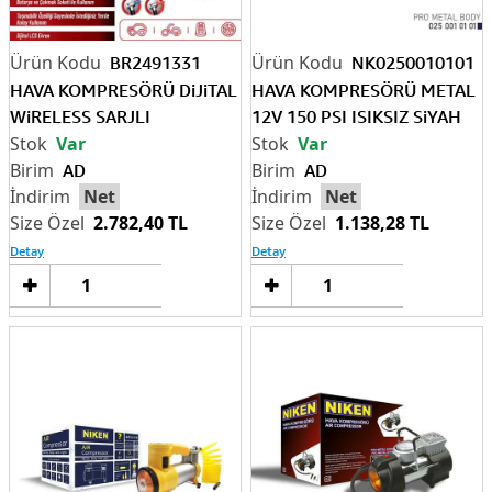
BR2491331
NK0250010101
HAVA KOMPRESÖRÜ DiJiTAL
HAVA KOMPRESÖRÜ METAL
WiRELESS SARJLI
12V 150 PSI ISIKSIZ SiYAH
Var
Var
AD
AD
Net
Net
2.782,40 TL
1.138,28 TL
Detay
Detay
Sepete
Sep
Ekle
Ek