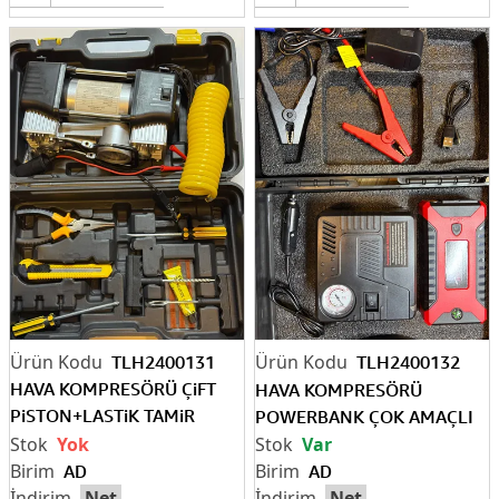
TLH2400131
TLH2400132
HAVA KOMPRESÖRÜ ÇiFT
HAVA KOMPRESÖRÜ
PiSTON+LASTiK TAMiR
POWERBANK ÇOK AMAÇLI
KiTi+PENSE ÇANTALI
Yok
Var
AD
AD
Net
Net