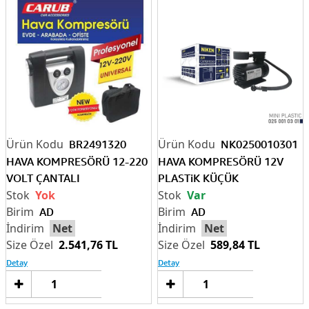
BR2491320
NK0250010301
HAVA KOMPRESÖRÜ 12-220
HAVA KOMPRESÖRÜ 12V
VOLT ÇANTALI
PLASTiK KÜÇÜK
Yok
Var
AD
AD
Net
Net
2.541,76 TL
589,84 TL
Detay
Detay
Sepete
Sep
Ekle
Ek