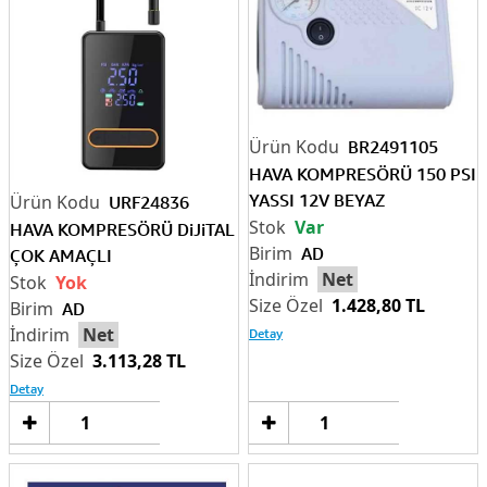
BR2491105
HAVA KOMPRESÖRÜ 150 PSI
YASSI 12V BEYAZ
URF24836
Var
HAVA KOMPRESÖRÜ DiJiTAL
AD
ÇOK AMAÇLI
Net
Yok
1.428,80 TL
AD
Net
Detay
3.113,28 TL
Detay
Sepete
Sep
Ekle
Ek