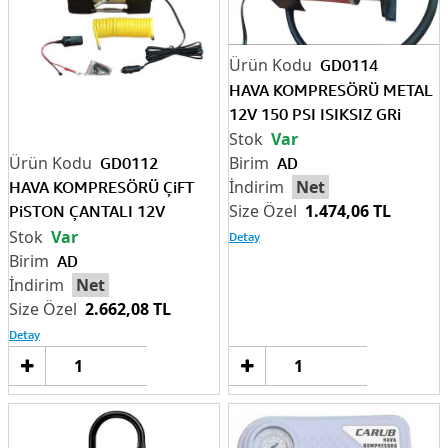
GD0114
HAVA KOMPRESÖRÜ METAL
12V 150 PSI ISIKSIZ GRi
Var
AD
GD0112
Net
HAVA KOMPRESÖRÜ ÇiFT
1.474,06 TL
PiSTON ÇANTALI 12V
SPiRAL HORTUM
Var
Detay
AD
Net
2.662,08 TL
Detay
Sepete
Sep
Ekle
Ek