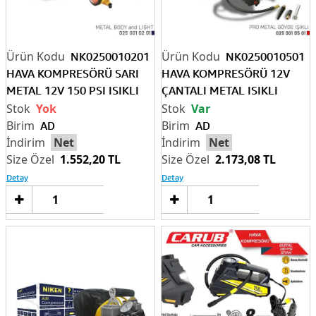
NK0250010201
NK0250010501
HAVA KOMPRESÖRÜ SARI
HAVA KOMPRESÖRÜ 12V
METAL 12V 150 PSI ISIKLI
ÇANTALI METAL ISIKLI
SiYAH
SiYAH
Yok
Var
AD
AD
Net
Net
1.552,20 TL
2.173,08 TL
Detay
Detay
Sepete
Sep
Ekle
Ek