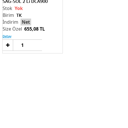
SAG-SOL 2 Li DCA900
Yok
TK
Net
655,08 TL
Detay
Sepete
Ekle