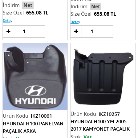
Net
Net
655,08 TL
655,08 TL
Detay
Detay
Sepete
Sep
Ekle
Ek
IKZ10257
IKZ10061
HYUNDAI H100 YM 2005-
HYUNDAI H100 PANELVAN
2017 KAMYONET PAÇALIK
PAÇALIK ARKA
ÖN SAG-SOL SET iKiLi
Var