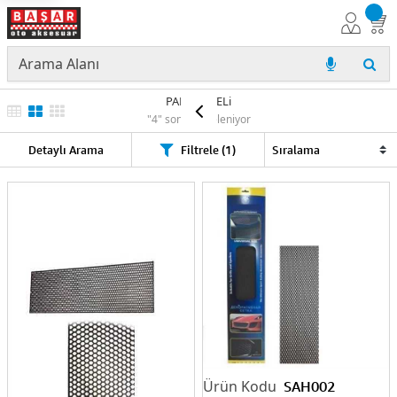
PANJUR TELi
"4" sonuç listeleniyor
Detaylı Arama
Filtrele (1)
SAH002