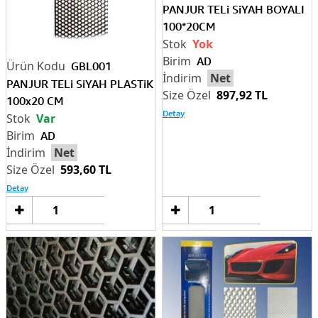
PANJUR TELi SiYAH BOYALI
100*20CM
Yok
AD
GBL001
Net
PANJUR TELi SiYAH PLASTiK
897,92 TL
100x20 CM
Detay
Var
AD
Net
593,60 TL
Detay
Sepete
Sep
Ekle
Ek