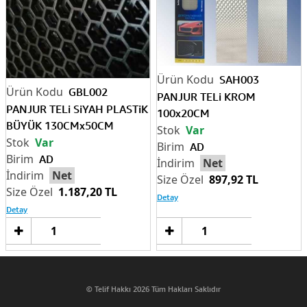
SAH003
GBL002
PANJUR TELi KROM
PANJUR TELi SiYAH PLASTiK
100x20CM
BÜYÜK 130CMx50CM
Var
Var
AD
AD
Net
Net
897,92 TL
1.187,20 TL
Detay
Detay
Sepete
Sep
Ekle
Ek
© Telif Hakkı 2026 Tüm Hakları Saklıdır