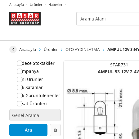
Anasayfa
Ürünler
Haberler
Anasayfa
Ürünler
OTO AYDINLATMA
AMPUL 12V SiNY
Sadece Stoktakiler
STAR731
Kampanya
AMPUL 53 12V 2
Yeni Ürünler
Çok Satanlar
Çok Görüntülenenler
Fırsat Ürünleri
Ara