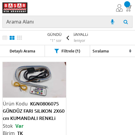
GÜNDÜZ LED SiNYALLi
"1" sonuç listeleniyor
Detaylı Arama
Filtrele (1)
KGN0806075
GÜNDÜZ FARI SiLiKON 2X60
cm KUMANDALI RENKLi
SiLiKON
Var
TK