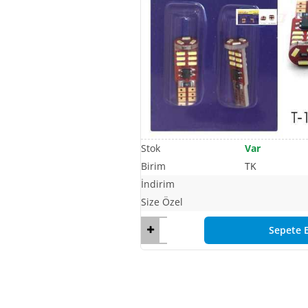
Var
TK
Sepete E