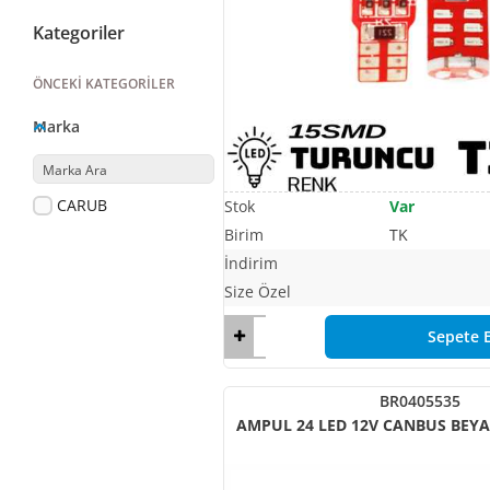
Kategoriler
ÖNCEKI KATEGORILER
Marka
CARUB
Var
TK
Sepete E
BR0405535