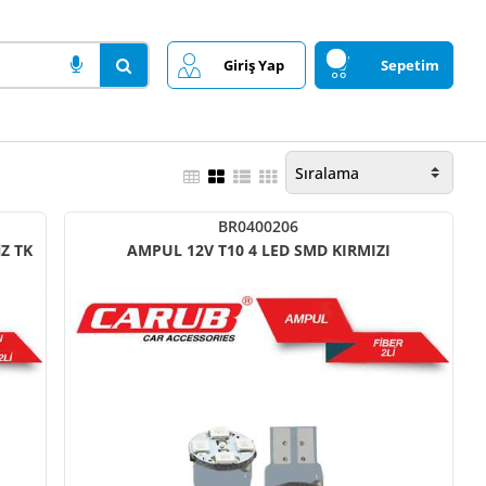
Giriş Yap
Sepetim
BR0400206
N BEYAZ T10 DiPSiZ TK
AMPUL 12V T10 4 LED SMD KIRMIZI