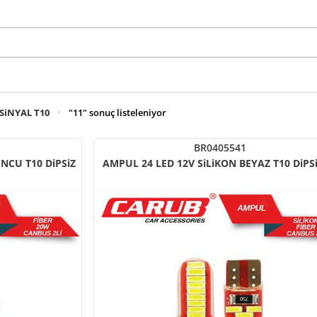
SiNYAL T10
"11" sonuç listeleniyor
BR0405541
AMPUL 24 LED 12V SiLiKO