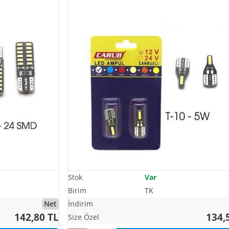
Var
TK
Net
142,80 TL
134,