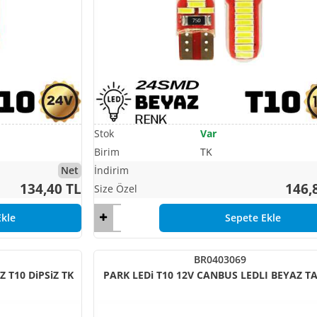
Var
TK
Net
134,40 TL
146,
kle
Sepete Ekle
BR0403069
AMPUL 24 LED 12V CANBUS BEYAZ T10 DiPSiZ TK
PARK LEDi T10 12V CANBUS LEDLI BEYAZ T