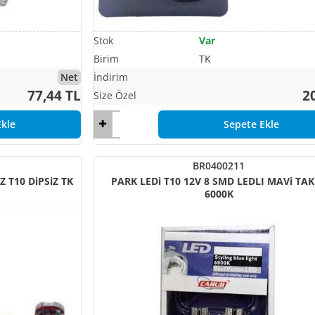
Var
TK
Net
77,44 TL
2
kle
Sepete Ekle
BR0400211
AMPUL 15 LED 12V CANBUS BEYAZ T10 DiPSiZ TK
PARK LEDi T10 12V 8 SMD LEDLI MAVi TA
6000K