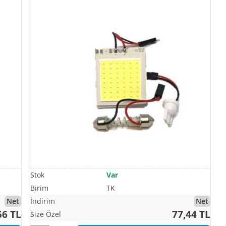
Var
TK
Net
Net
56 TL
77,44 TL