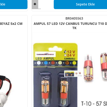
kle
Sepete Ekle
BR0405563
 BEYAZ 5x2 CM
AMPUL 57 LED 12V CANBUS TURUNCU T10 DiPSiZ
TK