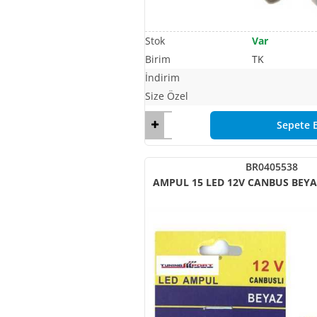
Var
TK
Sepete E
BR0405538