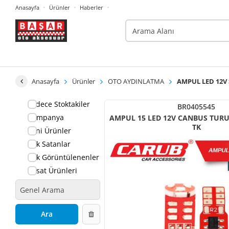
Anasayfa
Ürünler
Haberler
Anasayfa
Ürünler
OTO AYDINLATMA
AMPUL LED 12V 
Sadece Stoktakiler
BR0405545
Kampanya
AMPUL 15 LED 12V CANBUS TURUNCU T10 DiPSiZ
TK
Yeni Ürünler
Çok Satanlar
Çok Görüntülenenler
Fırsat Ürünleri
Ara