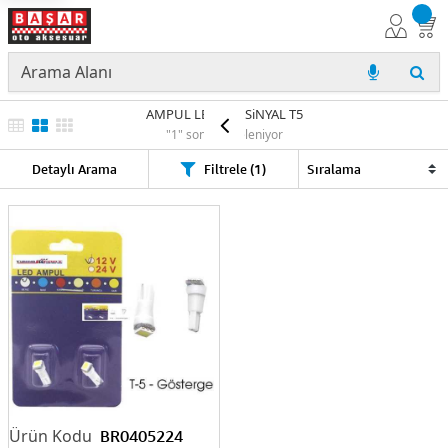
AMPUL LED 12V SiNYAL T5
"1" sonuç listeleniyor
Detaylı Arama
Filtrele (1)
BR0405224