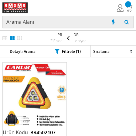
PROJEKTÖR
"1" sonuç listeleniyor
Detaylı Arama
Filtrele (1)
BR4502107