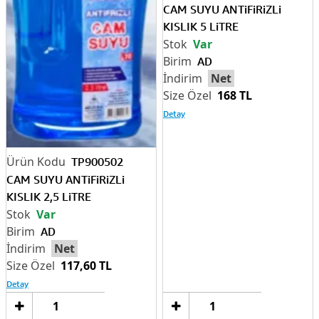
CAM SUYU ANTiFiRiZLi
KISLIK 5 LiTRE
Var
AD
Net
168 TL
Detay
TP900502
CAM SUYU ANTiFiRiZLi
KISLIK 2,5 LiTRE
Var
AD
Net
117,60 TL
Detay
Sepete
Sep
Ekle
Ek