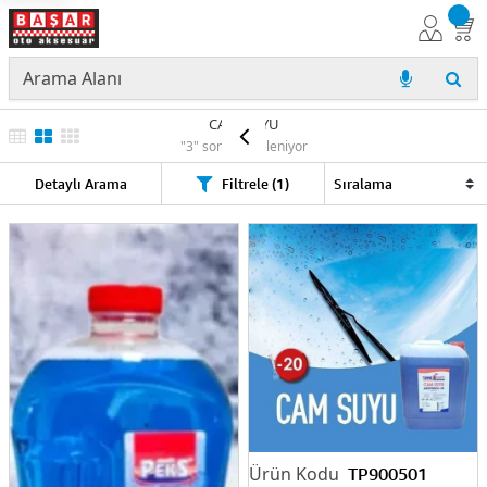
CAM SUYU
"3" sonuç listeleniyor
Detaylı Arama
Filtrele (1)
TP900501