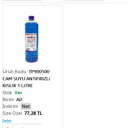
TP900500
CAM SUYU ANTiFiRiZLi
KISLIK 1 LiTRE
Var
AD
Net
77,28 TL
Detay
Sepete