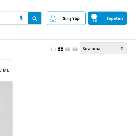
Giriş Yap
Sepetim
A TEMiZLEYiCi SPREY 500 ML