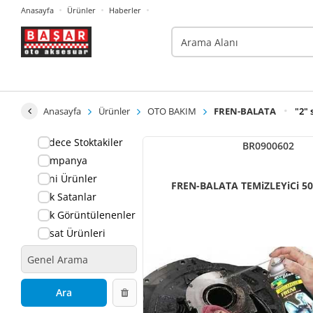
Anasayfa
Ürünler
Haberler
Anasayfa
Ürünler
OTO BAKIM
FREN-BALATA
"2" 
Sadece Stoktakiler
BR0900602
Kampanya
Yeni Ürünler
FREN-BALATA TEMiZLEYiCi 5
Çok Satanlar
Çok Görüntülenenler
Fırsat Ürünleri
Ara