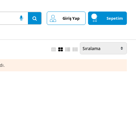
Giriş Yap
Sepetim
dı.