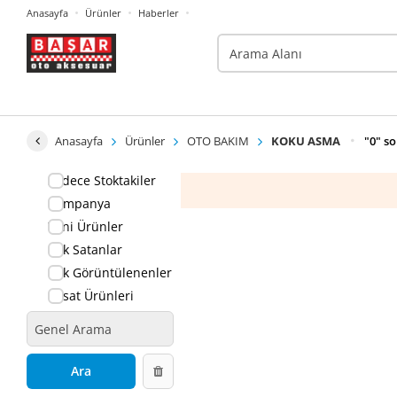
Anasayfa
Ürünler
Haberler
Anasayfa
Ürünler
OTO BAKIM
KOKU ASMA
"0" so
Sadece Stoktakiler
Kampanya
Yeni Ürünler
Çok Satanlar
Çok Görüntülenenler
Fırsat Ürünleri
Ara