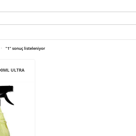
"1" sonuç listeleniyor
000ML ULTRA