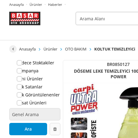
Anasayfa
Ürünler
Haberler
Anasayfa
Ürünler
OTO BAKIM
KOLTUK TEMiZLEYiCi
Sadece Stoktakiler
BR0850127
Kampanya
DÖSEME LEKE TEMiZLEYiCi 1
POWER
Yeni Ürünler
Çok Satanlar
Çok Görüntülenenler
Fırsat Ürünleri
Ara