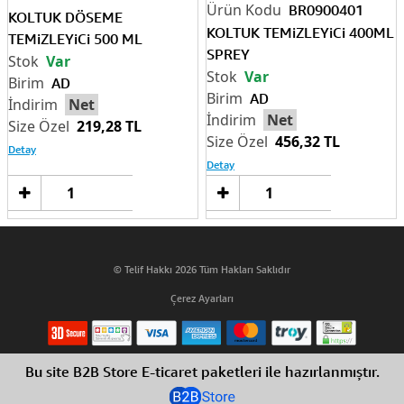
BR0900401
KOLTUK DÖSEME
KOLTUK TEMiZLEYiCi 400ML
TEMiZLEYiCi 500 ML
SPREY
Var
Var
AD
AD
Net
Net
219,28 TL
456,32 TL
Detay
Detay
Sepete
Sep
Ekle
Ek
© Telif Hakkı 2026 Tüm Hakları Saklıdır
Çerez Ayarları
Bu site B2B Store E-ticaret paketleri ile hazırlanmıştır.