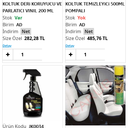
KOLTUK DERi KORUYUCU VE
KOLTUK TEMiZLEYiCi 500ML
PARLATICI VINIL 200 ML
POMPALI
Var
Yok
AD
AD
Net
Net
282,28 TL
485,76 TL
Detay
Detay
Sepete
Sep
Ekle
Ek
JK0034