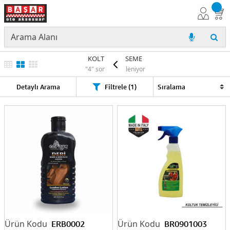
KOLTUK-DÖSEME
"4" sonuç listeleniyor
Detaylı Arama
Filtrele (1)
ERB0002
BR0901003