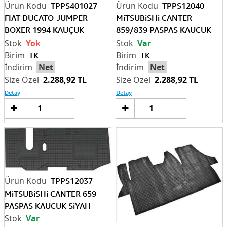
TPPS401027
TPPS12040
FIAT DUCATO-JUMPER-
MiTSUBiSHi CANTER
BOXER 1994 KAUÇUK
859/839 PASPAS KAUCUK
PASPAS TEK PARÇA
SiYAH
Yok
Var
TK
TK
Net
Net
2.288,92 TL
2.288,92 TL
Detay
Detay
Sepete
Sep
Ekle
Ek
TPPS12037
MiTSUBiSHi CANTER 659
PASPAS KAUCUK SiYAH
Var