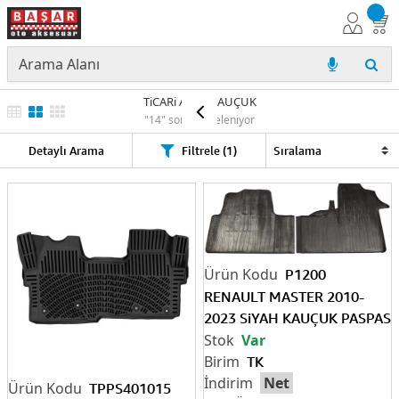
TiCARi ARAÇ KAUÇUK
"14" sonuç listeleniyor
Detaylı Arama
Filtrele (1)
P1200
RENAULT MASTER 2010-
2023 SiYAH KAUÇUK PASPAS
Var
TK
Net
TPPS401015