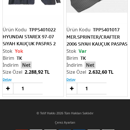
TPPS401022
TPPS401017
HYUNDAI STAREX 97-07
MER.SPRINTER/CRAFTER
SiYAH KAUÇUK PASPAS 2
2006 SiYAH KAUÇUK PASPAS
PARÇA
Yok
Var
TK
TK
Net
Net
2.288,92 TL
2.632,60 TL
Detay
Detay
Sepete
Sep
Ekle
Ek
© Telif Hakkı 2026 Tüm Hakları Saklıdır
Çerez Ayarları