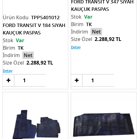
FORD TRANSIT V 347 SiYAH
KAUÇUK PASPAS
Var
TPPS401012
TK
FORD TRANSIT V 184 SiYAH
Net
KAUÇUK PASPAS
2.288,92 TL
Var
Detay
TK
Net
2.288,92 TL
Detay
Sepete
Sep
Ekle
Ek