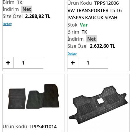
TK
TPPS12006
Net
VW TRANSPORTER T5-T6
2.288,92 TL
PASPAS KAUCUK SiYAH
Detay
Var
TK
Net
2.632,60 TL
Detay
Sepete
Sep
Ekle
Ek
TPPS401014