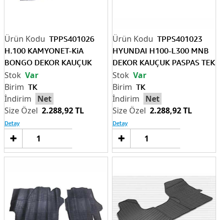
TPPS401026
TPPS401023
H.100 KAMYONET-KiA
HYUNDAI H100-L300 MNB
BONGO DEKOR KAUÇUK
DEKOR KAUÇUK PASPAS TEK
PASPAS 2 PARÇA
PARÇA
Var
Var
TK
TK
Net
Net
2.288,92 TL
2.288,92 TL
Detay
Detay
Sepete
Sep
Ekle
Ek