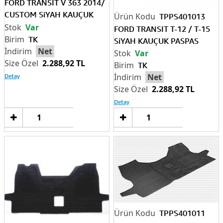
FORD TRANSIT V 363 2014/
CUSTOM SiYAH KAUÇUK
TPPS401013
PASPAS
Var
FORD TRANSIT T-12 / T-15
TK
SiYAH KAUÇUK PASPAS
Net
Var
2.288,92 TL
TK
Detay
Net
2.288,92 TL
Detay
Sepete
Sep
Ekle
Ek
TPPS401011