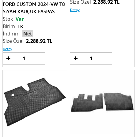
2.288,92 TL
FORD CUSTOM 2024-VW T8
Detay
SiYAH KAUÇUK PASPAS
Var
TK
Net
2.288,92 TL
Detay
Sepete
Sep
Ekle
Ek