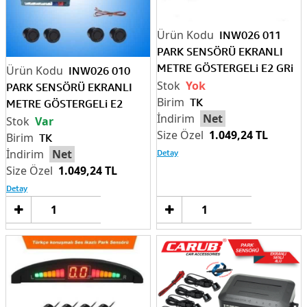
INW026 011
PARK SENSÖRÜ EKRANLI
METRE GÖSTERGELi E2 GRi
INW026 010
SENSÖR
Yok
PARK SENSÖRÜ EKRANLI
TK
METRE GÖSTERGELi E2
Net
SiYAH
Var
1.049,24 TL
TK
Net
Detay
1.049,24 TL
Detay
Sepete
Sep
Ekle
Ek