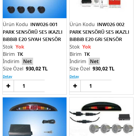
INW026 001
INW026 002
PARK SENSÖRÜ SES iKAZLI
PARK SENSÖRÜ SES iKAZLI
BiBBiB E20 SiYAH SENSÖR
BiBBiB E20 GRi SENSÖR
Yok
Yok
TK
TK
Net
Net
930,02 TL
930,02 TL
Detay
Detay
Sepete
Sep
Ekle
Ek