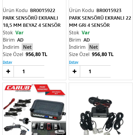
BR0015922
BR0015923
PARK SENSÖRÜ EKRANLI
PARK SENSÖRÜ EKRANLI 22
18,5 MM BEYAZ 4 SENSÖR
MM GRi 4 SENSÖR
Var
Var
AD
AD
Net
Net
956,80 TL
956,80 TL
Detay
Detay
Sepete
Sep
Ekle
Ek