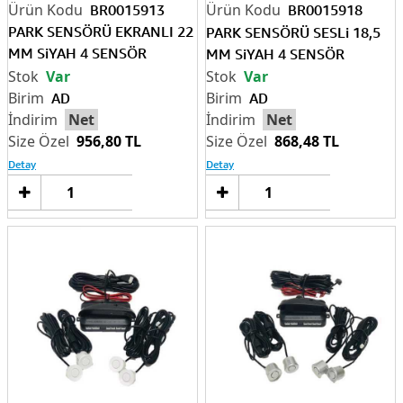
BR0015913
BR0015918
PARK SENSÖRÜ EKRANLI 22
PARK SENSÖRÜ SESLi 18,5
MM SiYAH 4 SENSÖR
MM SiYAH 4 SENSÖR
BR0015915
Var
Var
AD
AD
Net
Net
956,80 TL
868,48 TL
Detay
Detay
Sepete
Sep
Ekle
Ek