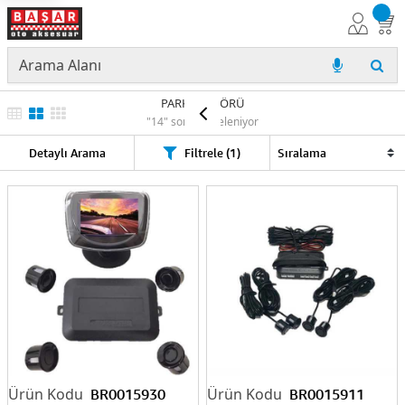
PARK SENSÖRÜ
"14" sonuç listeleniyor
Detaylı Arama
Filtrele (1)
BR0015930
BR0015911