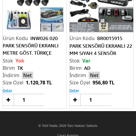
INW026 020
BR0015915
PARK SENSÖRÜ EKRANLI
PARK SENSÖRÜ EKRANLI 22
METRE GÖST. TÜRKÇE
MM SiYAH 4 SENSÖR
KONUSAN E44 SiYAH
Yok
Var
SENSÖR
TK
AD
Net
Net
1.120,78 TL
956,80 TL
Detay
Detay
Sepete
Sep
Ekle
Ek
© Telif Hakkı 2026 Tüm Hakları Saklıdır
Çerez Ayarları