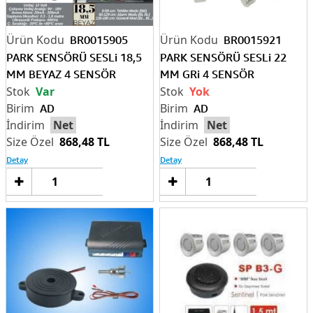
BR0015905
BR0015921
PARK SENSÖRÜ SESLi 18,5
PARK SENSÖRÜ SESLi 22
MM BEYAZ 4 SENSÖR
MM GRi 4 SENSÖR
Var
Yok
AD
AD
Net
Net
868,48 TL
868,48 TL
Detay
Detay
Sepete
Sep
Ekle
Ek