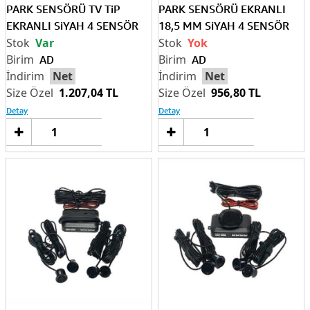
PARK SENSÖRÜ TV TiP
PARK SENSÖRÜ EKRANLI
EKRANLI SiYAH 4 SENSÖR
18,5 MM SiYAH 4 SENSÖR
Var
Yok
AD
AD
Net
Net
1.207,04 TL
956,80 TL
Detay
Detay
Sepete
Sep
Ekle
Ek