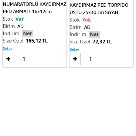
NUMARATÖRLÜ KAYDIRMAZ
KAYDIRMAZ PED TORPiDO
PED ARMALI 16x12cm
ÜSTÜ 25x30 cm SiYAH
Var
Yok
AD
AD
Net
Net
165,12 TL
72,32 TL
Detay
Detay
Sepete
Sep
Ekle
Ek