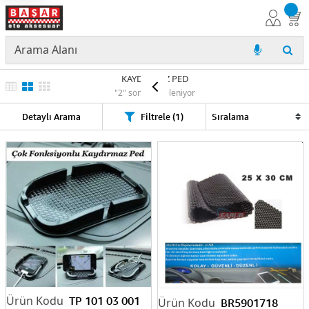
KAYDIRMAZ PED
"2" sonuç listeleniyor
Detaylı Arama
Filtrele (1)
TP 101 03 001
BR5901718