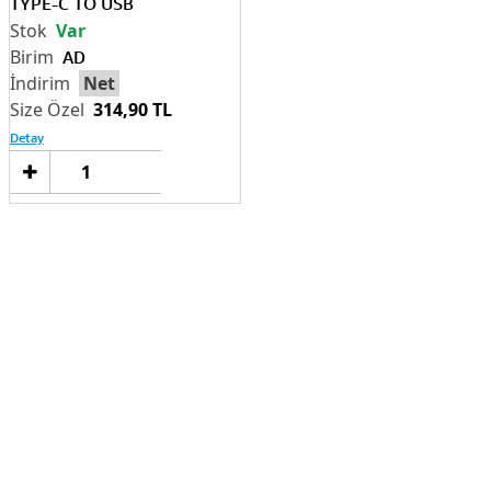
TYPE-C TO USB
Var
AD
Net
314,90 TL
Detay
Sepete
Ekle