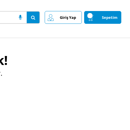
Giriş Yap
Sepetim
k!
.