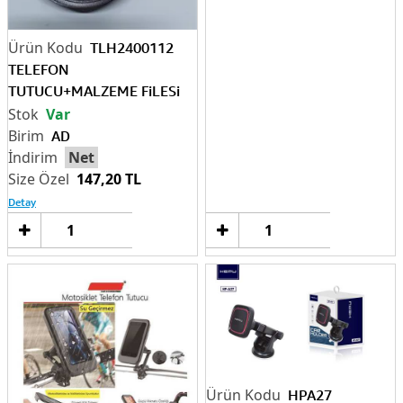
TLH2400112
TELEFON
TUTUCU+MALZEME FiLESi
15X8CM
Var
AD
Net
147,20 TL
Detay
Sepete
Sep
Ekle
Ek
HPA27