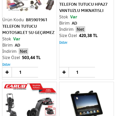
TELEFON TUTUCU HPA27
VANTUZLU MIKNATISLI
Var
BR5901961
AD
TELEFON TUTUCU
Net
MOTOSiKLET SU GEÇiRMEZ
420,38 TL
Var
Detay
AD
Net
503,44 TL
Detay
Sepete
Sep
Ekle
Ek