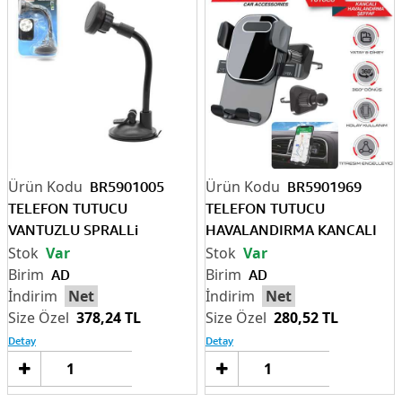
BR5901005
BR5901969
TELEFON TUTUCU
TELEFON TUTUCU
VANTUZLU SPRALLi
HAVALANDIRMA KANCALI
MIKNATISLI
SEFFAF
Var
Var
AD
AD
Net
Net
378,24 TL
280,52 TL
Detay
Detay
Sepete
Sep
Ekle
Ek