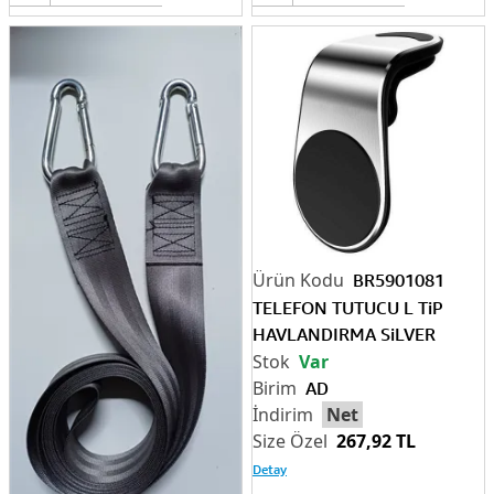
BR5901081
TELEFON TUTUCU L TiP
HAVLANDIRMA SiLVER
Var
AD
Net
267,92 TL
Detay