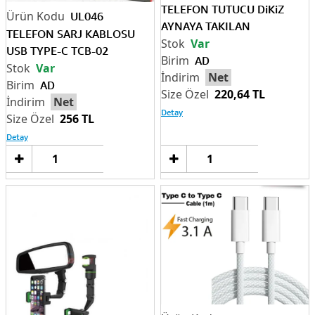
TELEFON TUTUCU DiKiZ
UL046
AYNAYA TAKILAN
TELEFON SARJ KABLOSU
Var
USB TYPE-C TCB-02
AD
Var
Net
AD
220,64 TL
Net
Detay
256 TL
Detay
Sepete
Sep
Ekle
Ek