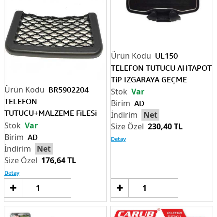
UL150
TELEFON TUTUCU AHTAPOT
TiP IZGARAYA GEÇME
BR5902204
Var
TELEFON
AD
TUTUCU+MALZEME FiLESi
Net
19X8CM
Var
230,40 TL
AD
Detay
Net
176,64 TL
Detay
Sepete
Sep
Ekle
Ek