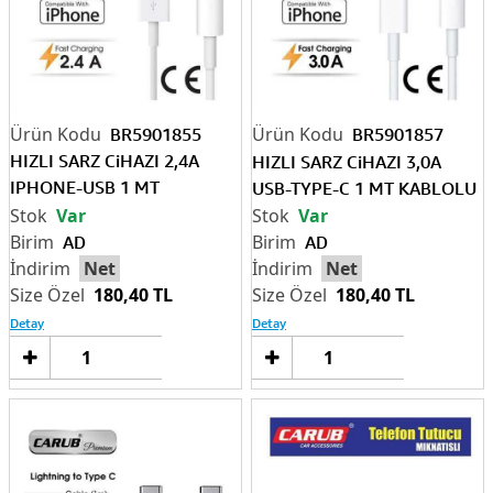
BR5901855
BR5901857
HIZLI SARZ CiHAZI 2,4A
HIZLI SARZ CiHAZI 3,0A
IPHONE-USB 1 MT
USB-TYPE-C 1 MT KABLOLU
KABLOLU
Var
Var
AD
AD
Net
Net
180,40 TL
180,40 TL
Detay
Detay
Sepete
Sep
Ekle
Ek