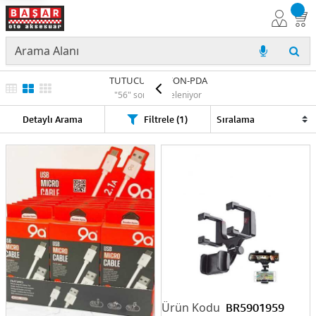
TUTUCU TELEFON-PDA
"56" sonuç listeleniyor
Detaylı Arama
Filtrele (1)
BR5901959