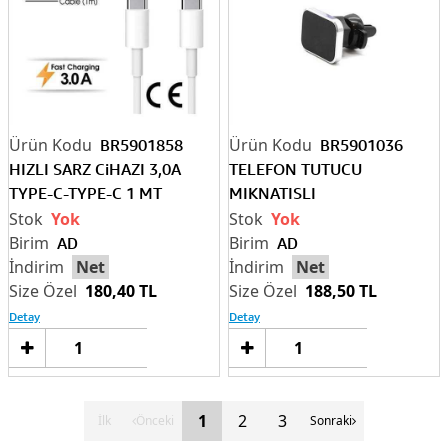
BR5901858
BR5901036
HIZLI SARZ CiHAZI 3,0A
TELEFON TUTUCU
TYPE-C-TYPE-C 1 MT
MIKNATISLI
KABLOLU
HAVALANDIRMA
Yok
Yok
AD
AD
Net
Net
180,40 TL
188,50 TL
Detay
Detay
Sepete
Sep
Ekle
Ek
1
2
3
İlk
Önceki
Sonraki