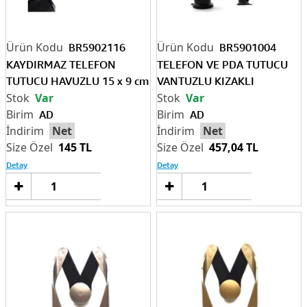
BR5902116
BR5901004
KAYDIRMAZ TELEFON
TELEFON VE PDA TUTUCU
TUTUCU HAVUZLU 15 x 9 cm
VANTUZLU KIZAKLI
Var
Var
AD
AD
Net
Net
145 TL
457,04 TL
Detay
Detay
Sepete
Sep
Ekle
Ek