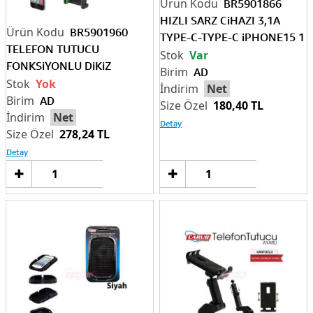
BR5901866
HIZLI SARZ CiHAZI 3,1A
BR5901960
TYPE-C-TYPE-C iPHONE15 1
TELEFON TUTUCU
MT KABLOLU
Var
FONKSiYONLU DiKiZ
AD
AYNAYA TAKILAN
Yok
Net
AD
180,40 TL
Net
Detay
278,24 TL
Detay
Sepete
Sep
Ekle
Ek