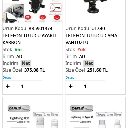
BR5901974
UL340
TELEFON TUTUCU AYARLI
TELEFON TUTUCU CAMA
KARBON
VANTUZLU
Var
Yok
AD
AD
Net
Net
375,08 TL
251,60 TL
Detay
Detay
Sepete
Sep
Ekle
Ek