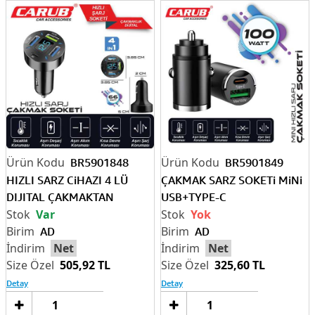
BR5901848
BR5901849
HIZLI SARZ CiHAZI 4 LÜ
ÇAKMAK SARZ SOKETi MiNi
DIJITAL ÇAKMAKTAN
USB+TYPE-C
Var
Yok
AD
AD
Net
Net
505,92 TL
325,60 TL
Detay
Detay
Sepete
Sep
Ekle
Ek