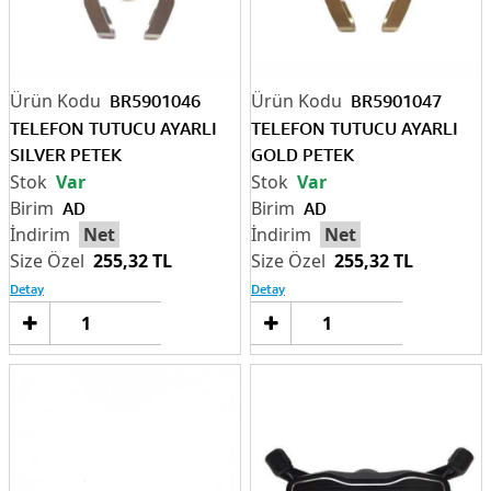
BR5901046
BR5901047
TELEFON TUTUCU AYARLI
TELEFON TUTUCU AYARLI
SILVER PETEK
GOLD PETEK
Var
Var
AD
AD
Net
Net
255,32 TL
255,32 TL
Detay
Detay
Sepete
Sep
Ekle
Ek