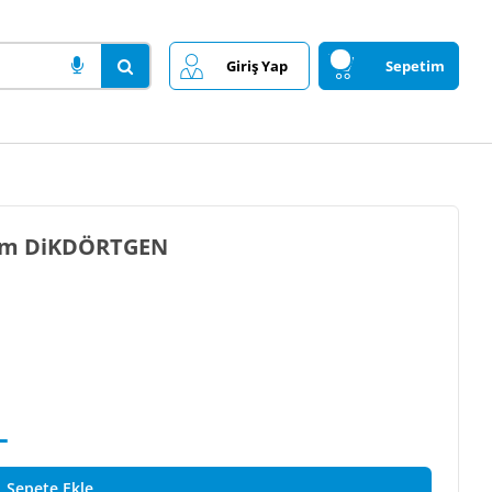
Giriş Yap
Sepetim
5cm DiKDÖRTGEN
L
Sepete Ekle