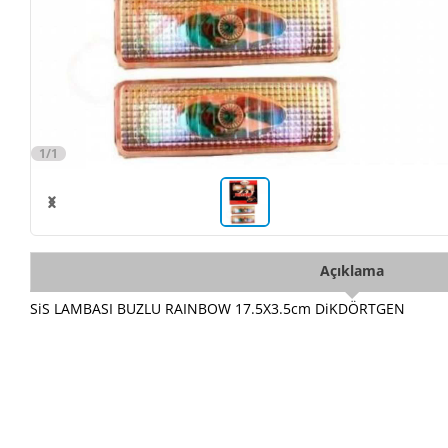
1/1
Açıklama
SiS LAMBASI BUZLU RAINBOW 17.5X3.5cm DiKDÖRTGEN