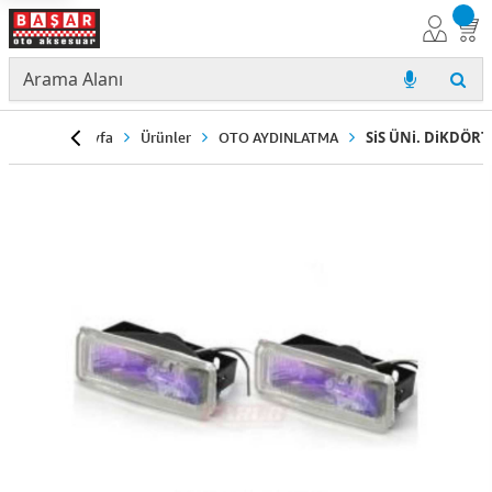
Anasayfa
Ürünler
OTO AYDINLATMA
SiS ÜNi. DiKDÖR